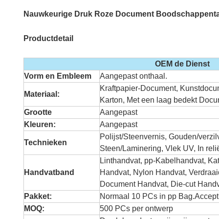
Nauwkeurige Druk Roze Document Boodschappentas
Productdetail
OEM de Dienst
Vorm en Embleem
Aangepast onthaal.
Kraftpapier-Document, Kunstdocum
Materiaal:
Karton, Met een laag bedekt Docu
Grootte
Aangepast
Kleuren:
Aangepast
Polijst/Steenvernis, Gouden/verzil
Technieken
Steen/Laminering, Vlek UV, In rel
Linthandvat, pp-Kabelhandvat, Ka
Handvatband
Handvat, Nylon Handvat, Verdraa
Document Handvat, Die-cut Handv
Pakket:
Normaal 10 PCs in pp Bag.Accept
MOQ:
500 PCs per ontwerp