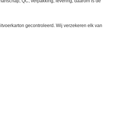
akmanschap, QC, verpakking, levering, daarom is de
itvoerkarton gecontroleerd. Wij verzekeren elk van