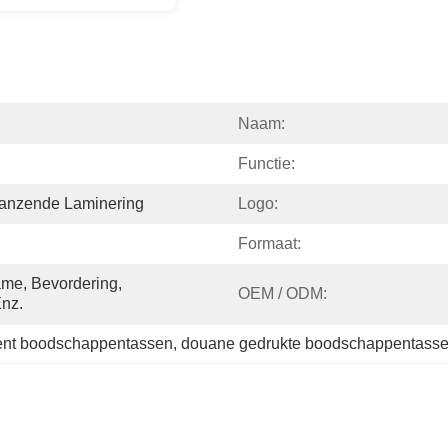
Naam:
Functie:
lanzende Laminering
Logo:
Formaat:
me, Bevordering, 
OEM / ODM:
Enz.
ent boodschappentassen
, 
douane gedrukte boodschappentass