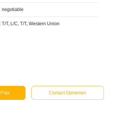
negotiable
:
T/T, L/C, T/T, Western Union
Prijs
Contact Opnemen