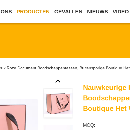
 ONS
PRODUCTEN
GEVALLEN
NIEUWS
VIDEO
ruk Roze Document Boodschappentassen, Buitensporige Boutique Het
Nauwkeurige 
Boodschappen
Boutique Het
MOQ: