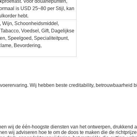
ekproeflast. Voor douanepunten,
ormaal is USD 25~80 per Stijl, kan
ulkorder hebt.
 Wijn, Schoonheidsmiddel,
Tabacco, Voedsel, Gift, Dagelijkse
en, Speelgoed, Specialiteitpunt,
clame, Bevordering,
voerervaring. Wij hebben beste creditability, betrouwbaarheid bi
nen wij de één-hoogste diensten van het ontwerpen, drukkend 
nen wij adviseren hoe te om de doos te maken die de richtpri