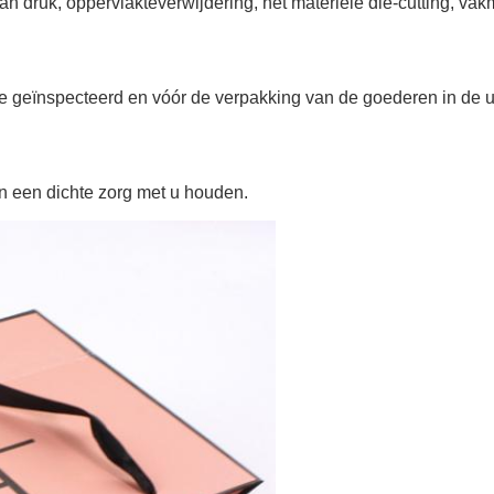
an druk, oppervlakteverwijdering, het materiële die-cutting, v
ure geïnspecteerd en vóór de verpakking van de goederen in de u
n een dichte zorg met u houden.