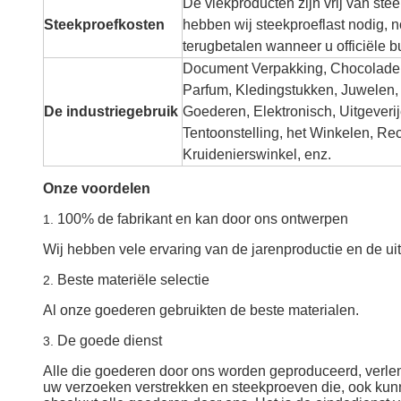
De vlekproducten zijn vrij van ste
Steekproefkosten
hebben wij steekproeflast nodig, n
terugbetalen wanneer u officiële b
Document Verpakking, Chocolade,
Parfum, Kledingstukken, Juwelen, 
De industriegebruik
Goederen, Elektronisch, Uitgeverij
Tentoonstelling, het Winkelen, Re
Kruidenierswinkel, enz.
Onze voordelen
100% de fabrikant en kan door ons ontwerpen
1.
Wij hebben vele ervaring van de jarenproductie en de uit
Beste materiële selectie
2.
Al onze goederen gebruikten de beste materialen.
De goede dienst
3.
Alle die goederen door ons worden geproduceerd, verle
uw verzoeken verstrekken en steekproeven die, ook kun