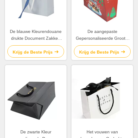
De blauwe Kleurendouane
De aangepaste
drukte Document Zakken
Gepersonaliseerde Grootte
met Mooi Lint/Kabelhandvat
drukte Gift in zakken doet
Met een laag bedekt
Krijg de Beste Prijs
Krijg de Beste Prijs
Document Materiaal voor
Kerstmis
De zwarte Kleur
Het vouwen van