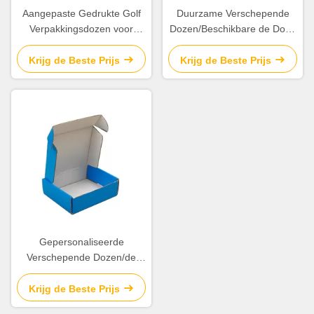
Aangepaste Gedrukte Golf
Duurzame Verschepende
Verpakkingsdozen voor
Dozen/Beschikbare de Doos
Tentoonstelling/Verpakking/het
Diverse Grootte van het
Verschepen
Verpakkingskarton
Krijg de Beste Prijs
Krijg de Beste Prijs
Gepersonaliseerde
Verschepende Dozen/de
Kleur van Customzied van
Kartondozen vouwen die
Krijg de Beste Prijs