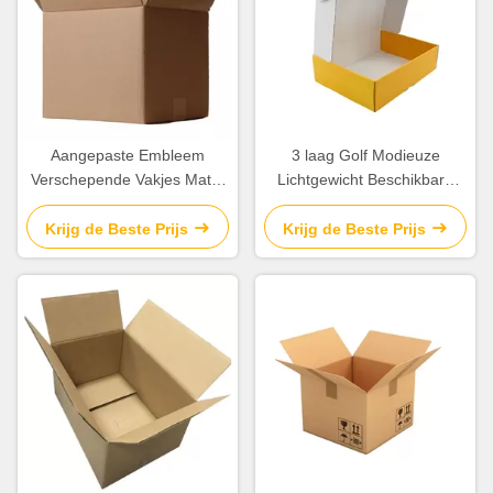
Aangepaste Embleem
3 laag Golf Modieuze
Verschepende Vakjes Matte
Lichtgewicht Beschikbare
Laminatoin die
OEM/ODM van de
Golfdocument Materiaal
Kartondoos
Krijg de Beste Prijs
Krijg de Beste Prijs
beëindigen