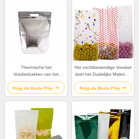
Thermische het
Het vochtbestendige Voedsel
Voedselzakken van het
doet het Duidelijke Materiaal
schokbewijs, Geïsoleerd van
van het Cellopolypropyleen
het de Zakkenaluminium van
voor Hard Suikergoed in
Krijg de Beste Prijs
Krijg de Beste Prijs
de Voedsellevering de
zakken
Filmmateriaal