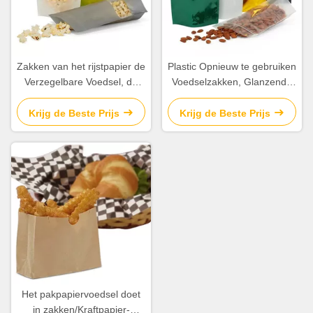
Zakken van het rijstpapier de
Plastic Opnieuw te gebruiken
Verzegelbare Voedsel, de
Voedselzakken, Glanzende
Vacuümzakken van de
Tribune op Beschikbare
Voedselopslag met
Zakken Diverse Kleur
Krijg de Beste Prijs
Krijg de Beste Prijs
Venstercomité
Het pakpapiervoedsel doet
in zakken/Kraftpapier-