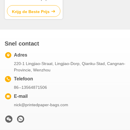
Document het Type van
Gusseted van Snackzakken
Krijg de Beste Prijs
Bestand Vet
Snel contact
Adres
220-1 Lingjiao-Straat, Lingjiao-Dorp, Qianku-Stad, Cangnan-
Provincie, Wenzhou
Telefoon
86--13564871506
E-mail
nick@printedpaper-bags.com