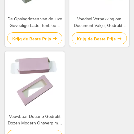
De Opslagdozen van de luxe
Voedsel Verpakking om
Gevoelige Lade, Embleem
Document Vakje, Gedrukte
die Dozen Harde Stijf
Presentatievakjes
verpakken
Compensatiedruk
Krijg de Beste Prijs
Krijg de Beste Prijs
Vouwbaar Douane Gedrukt
Dozen Modern Ontwerp met
Transparant Venster