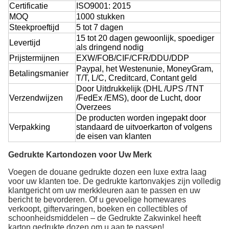
Certificatie
ISO9001: 2015
MOQ
1000 stukken
Steekproeftijd
5 tot 7 dagen
15 tot 20 dagen gewoonlijk, spoediger
Levertijd
als dringend nodig
Prijstermijnen
EXW/FOB/CIF/CFR/DDU/DDP
Paypal, het Westenunie, MoneyGram,
Betalingsmanier
T/T, L/C, Creditcard, Contant geld
Door Uitdrukkelijk (DHL /UPS /TNT
Verzendwijzen
/FedEx /EMS), door de Lucht, door
Overzees
De producten worden ingepakt door
Verpakking
standaard de uitvoerkarton of volgens
de eisen van klanten
Gedrukte Kartondozen voor Uw Merk
Voegen de douane gedrukte dozen een luxe extra laag
voor uw klanten toe. De gedrukte kartonvakjes zijn volledig
klantgericht om uw merkkleuren aan te passen en uw
bericht te bevorderen. Of u gevoelige homewares
verkoopt, giftervaringen, boeken en collectibles of
schoonheidsmiddelen – de Gedrukte Zakwinkel heeft
karton gedrukte dozen om u aan te passen!