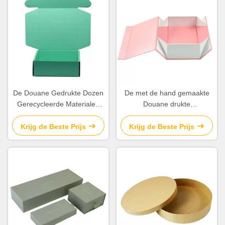
De Douane Gedrukte Dozen
De met de hand gemaakte
Gerecycleerde Materialen
Douane drukte
Aangepaste Kleur van
Rechthoekige de
golfkarton
Vormgrootte 330 van
Krijg de Beste Prijs
Krijg de Beste Prijs
Productdozen * 330 *
195mm