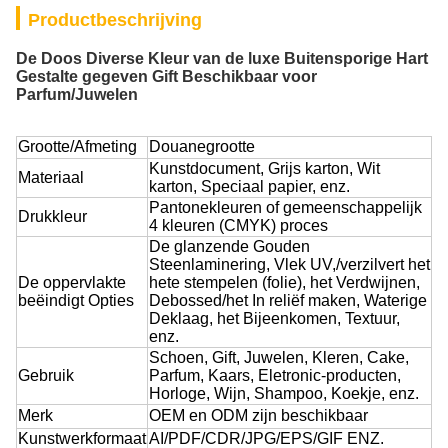
Productbeschrijving
De Doos Diverse Kleur van de luxe Buitensporige Hart
Gestalte gegeven Gift Beschikbaar voor
Parfum/Juwelen
Grootte/Afmeting
Douanegrootte
Kunstdocument, Grijs karton, Wit
Materiaal
karton, Speciaal papier, enz.
Pantonekleuren of gemeenschappelijk
Drukkleur
4 kleuren (CMYK) proces
De glanzende Gouden
Steenlaminering, Vlek UV,/verzilvert het
De oppervlakte
hete stempelen (folie), het Verdwijnen,
beëindigt Opties
Debossed/het In reliëf maken, Waterige
Deklaag, het Bijeenkomen, Textuur,
enz.
Schoen, Gift, Juwelen, Kleren, Cake,
Gebruik
Parfum, Kaars, Eletronic-producten,
Horloge, Wijn, Shampoo, Koekje, enz.
Merk
OEM en ODM zijn beschikbaar
Kunstwerkformaat
AI/PDF/CDR/JPG/EPS/GIF ENZ.