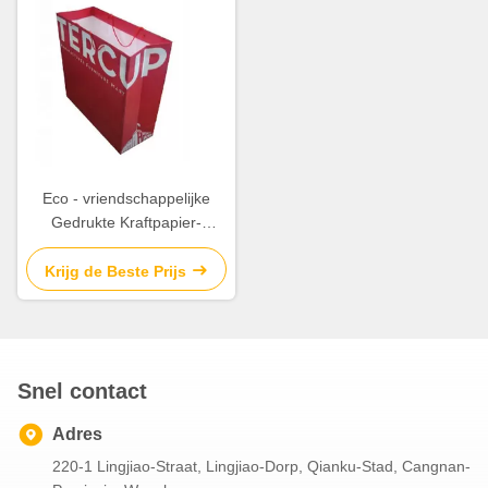
Eco - vriendschappelijke
Gedrukte Kraftpapier-
Document Glanzende
Zakken/de Oppervlakte van
Krijg de Beste Prijs
de Steenlaminering het
Eindigen
Snel contact
Adres
220-1 Lingjiao-Straat, Lingjiao-Dorp, Qianku-Stad, Cangnan-