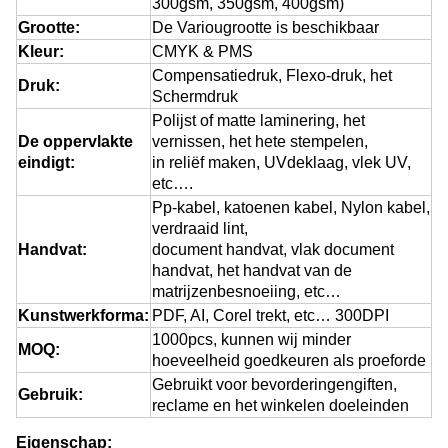
300gsm, 350gsm, 400gsm)
Grootte:
De Variougrootte is beschikbaar
Kleur:
CMYK & PMS
Compensatiedruk, Flexo-druk, het
Druk:
Schermdruk
Polijst of matte laminering, het
De oppervlakte
vernissen, het hete stempelen,
eindigt:
in reliëf maken, UVdeklaag, vlek UV,
etc….
Pp-kabel, katoenen kabel, Nylon kabel,
verdraaid lint,
Handvat:
document handvat, vlak document
handvat, het handvat van de
matrijzenbesnoeiing, etc…
Kunstwerkforma:
PDF, AI, Corel trekt, etc… 300DPI
1000pcs, kunnen wij minder
MOQ:
hoeveelheid goedkeuren als proeforde
Gebruikt voor bevorderingengiften,
Gebruik:
reclame en het winkelen doeleinden
Eigenschap: