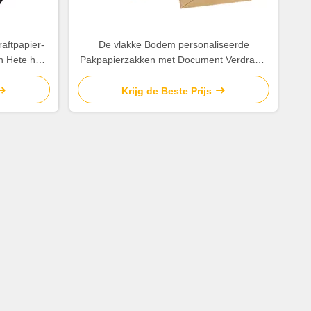
aftpapier-
De vlakke Bodem personaliseerde
 Hete het
Pakpapierzakken met Document Verdraaid
te
Koordhandvat
Krijg de Beste Prijs