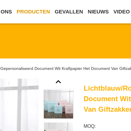
 ONS
PRODUCTEN
GEVALLEN
NIEUWS
VIDEO
 Gepersonaliseerd Document Wit Kraftpapier Het Document Van Giftz
Lichtblauw/R
Document Wit
Van Giftzakke
MOQ: