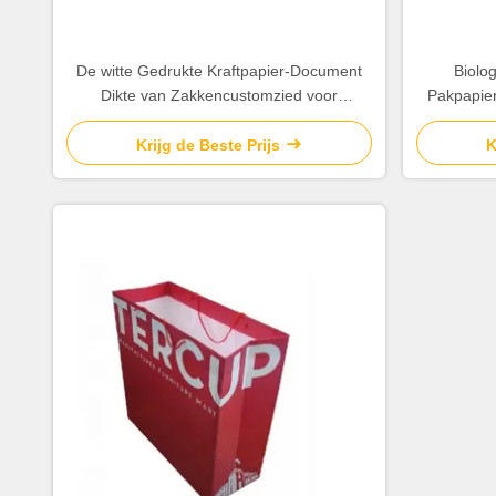
De witte Gedrukte Kraftpapier-Document
Biolo
Dikte van Zakkencustomzied voor
Pakpapie
Bedrijfbevordering
de Hoge 
Krijg de Beste Prijs
K