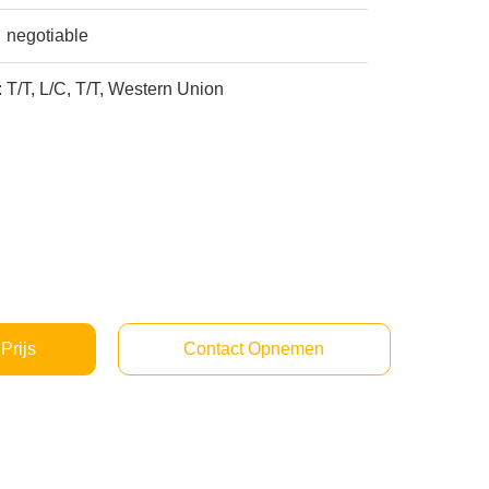
negotiable
:
T/T, L/C, T/T, Western Union
Prijs
Contact Opnemen