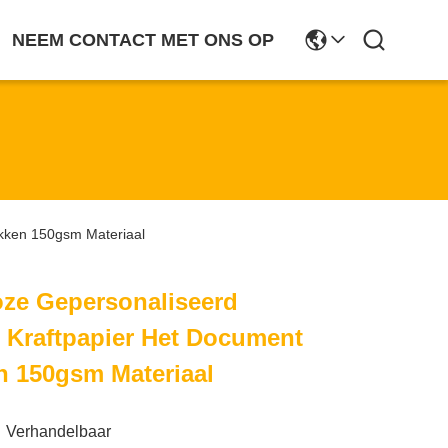
NEEM CONTACT MET ONS OP
akken 150gsm Materiaal
oze Gepersonaliseerd
 Kraftpapier Het Document
n 150gsm Materiaal
Verhandelbaar