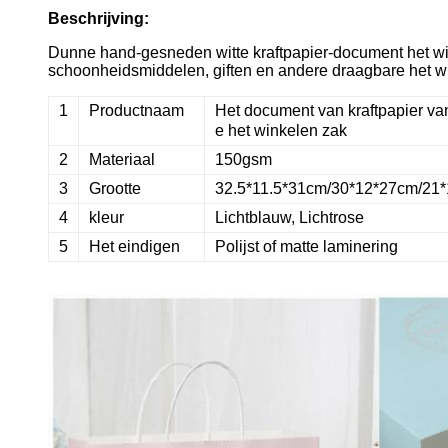
Beschrijving:
Dunne hand-gesneden witte kraftpapier-document het wi
schoonheidsmiddelen, giften en andere draagbare het 
1
Productnaam
Het document van kraftpapier v
e het winkelen zak
2
Materiaal
150gsm
3
Grootte
32.5*11.5*31cm/30*12*27cm/21
4
kleur
Lichtblauw, Lichtrose
5
Het eindigen
Polijst of matte laminering