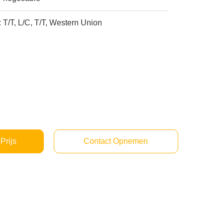
:
T/T, L/C, T/T, Western Union
Prijs
Contact Opnemen