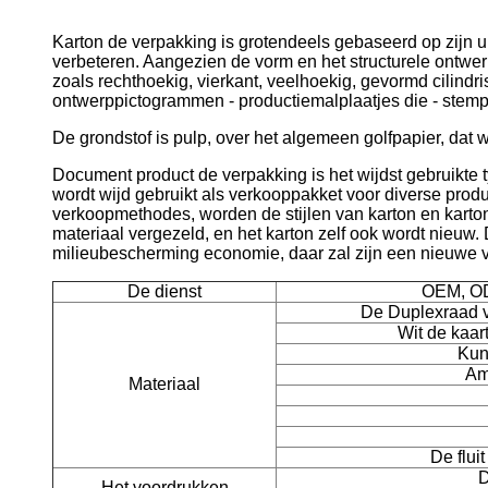
Karton de verpakking is grotendeels gebaseerd op zijn 
verbeteren. Aangezien de vorm en het structurele ontwer
zoals rechthoekig, vierkant, veelhoekig, gevormd cilindri
ontwerppictogrammen - productiemalplaatjes die - stempe
De grondstof is pulp, over het algemeen golfpapier, dat
Document product de verpakking is het wijdst gebruikte t
wordt wijd gebruikt als verkooppakket voor diverse pro
verkoopmethodes, worden de stijlen van karton en karton
materiaal vergezeld, en het karton zelf ook wordt nieuw.
milieubescherming economie, daar zal zijn een nieuwe v
De dienst
OEM, OD
De Duplexraad 
Wit de kaa
Kun
Am
Materiaal
De fluit
D
Het voordrukken