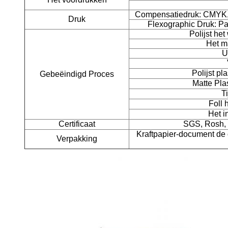
Compensatiedruk: CMYK, 
Druk
Flexographic Druk: Pa
Polijst het
Het m
U
Polijst pl
Gebeëindigd Proces
Matte Plas
T
Foll 
Het i
Certificaat
SGS, Rosh,
Kraftpapier-document de
Verpakking