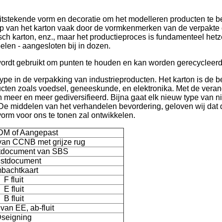
uitstekende vorm en decoratie om het modelleren producten te 
p van het karton vaak door de vormkenmerken van de verpakte g
sch karton, enz., maar het productieproces is fundamenteel hetze
len - aangesloten bij in dozen.
 wordt gebruikt om punten te houden en kan worden gerecycleerd
ype in de verpakking van industrieproducten. Het karton is de b
ducten zoals voedsel, geneeskunde, en elektronika. Met de vera
 meer en meer gediversifieerd. Bijna gaat elk nieuw type van 
 De middelen van het verhandelen bevordering, geloven wij dat 
orm voor ons te tonen zal ontwikkelen.
M of Aangepast
van CCNB met grijze rug
rtdocument van SBS
stdocument
bachtkaart
F fluit
E fluit
B fluit
 van EE, ab-fluit
seigning