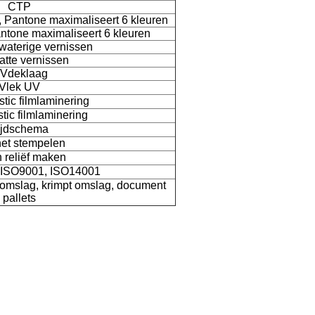
CTP
Pantone maximaliseert 6 kleuren
ntone maximaliseert 6 kleuren
 waterige vernissen
atte vernissen
Vdeklaag
Vlek UV
astic filmlaminering
tic filmlaminering
ijdschema
het stempelen
n reliëf maken
 ISO9001, ISO14001
 omslag, krimpt omslag, document
pallets